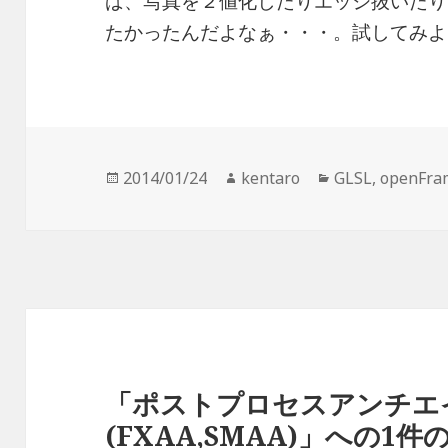
ば、写真を２値化したりエッジ抜いたり
たかったんだよなぁ・・・。試してみよ
投
2014/01/24
作
kentaro
カ
GLSL
,
openFra
稿
成
テ
日:
者
ゴ
リ
ー
「ポストプロセスアンチエ
(FXAA,SMAA)」への1