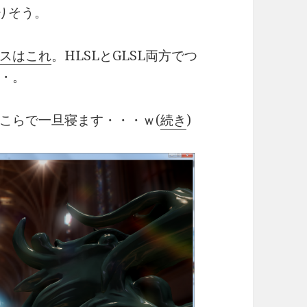
りそう。
スはこれ
。HLSLとGLSL両方でつ
・。
こらで一旦寝ます・・・ｗ(
続き
)