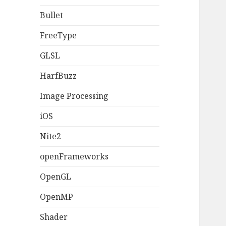
Bullet
FreeType
GLSL
HarfBuzz
Image Processing
iOS
Nite2
openFrameworks
OpenGL
OpenMP
Shader