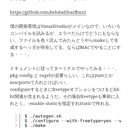
https://github.com/behdad/harfbuzz
僕の開発環境はVisualStudioがメインなので、いろいろ
コンパイルを試みるが、エラーだらけでどうにもならな
い。ファイルを色々読んでみたらどうやらmakeして生
成するヘッダが存在してる。ならばMACでやることにす
る・・・。
ドキュメントに従ってターミナルでやってみる・・・。
pkg-config と ragelが必要らしい。これはyumとか
macportsで入れとけばいい。
configureするときにfreetypeオプションをつけるとhb-
ht関連が含まれるようだ。その場合freetypeも事前に入
れとく。–enable-staticを指定すれStaticで作れる。
1
$ ./autogen.sh
2
$ ./configure --with-freetype=yes --with
3
$ ./make