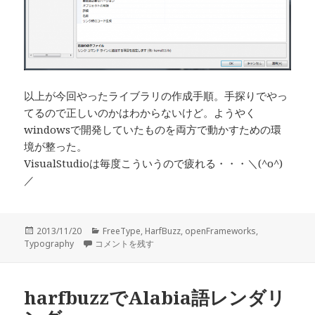
以上が今回やったライブラリの作成手順。手探りでやっ
てるので正しいのかはわからないけど。ようやく
windowsで開発していたものを両方で動かすための環
境が整った。
VisualStudioは毎度こういうので疲れる・・・＼(^o^)
／
投
2013/11/20
カ
FreeType
,
HarfBuzz
,
openFrameworks
,
Typography
稿
HarfBuzzのStaticライブラリを作る。winとmac。 に
コメントを残す
テ
日:
ゴ
リ
ー
harfbuzzでAlabia語レンダリ