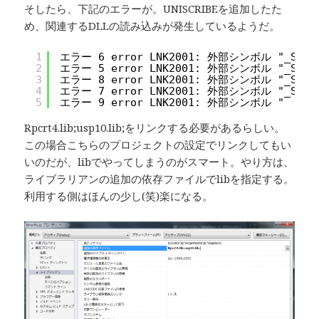
そしたら、下記のエラーが。UNISCRIBEを追加したた
め、関連するDLLの読み込みが発生しているようだ。
1
エラー 6 error LNK2001: 外部シンボル "_ScriptSh
2
エラー 5 error LNK2001: 外部シンボル "_ScriptPl
3
エラー 8 error LNK2001: 外部シンボル "_ScriptIt
4
エラー 7 error LNK2001: 外部シンボル "_ScriptFr
5
エラー 9 error LNK2001: 外部シンボル "__imp__Uu
Rpcrt4.lib;usp10.lib;をリンクする必要があるらしい。
この場合こちらのプロジェクトの設定でリンクしてもい
いのだが、libでやってしまうのがスマート。やり方は、
ライブラリアンの追加の依存ファイルでlibを指定する。
利用する側はほんの少し(笑)楽になる。