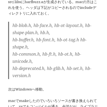
src/.libsにharfbuzz.aが生成されている。macの方はこ
れを使う。ヘッダは下記がコピーされるのでincludeデ
ィレクトリに入れておく。
hb-blob.h, hb-face.h, hb-ot-layout.h, hb-
shape-plan.h, hb.h,
hb-buffer.h, hb-font.h, hb-ot-tag.h hb-
shape.h,
hb-common.h, hb-ft.h, hb-ot.h, hb-
unicode.h,
hb-deprecated.h, hb-glib.h, hb-set.h, hb-
version.h
次はWindowsへ移動。
macでmakeしたのでいろいろソースが書き換えられて
いて、vsでもコンパイルが通る。余談だが、ライブラリ