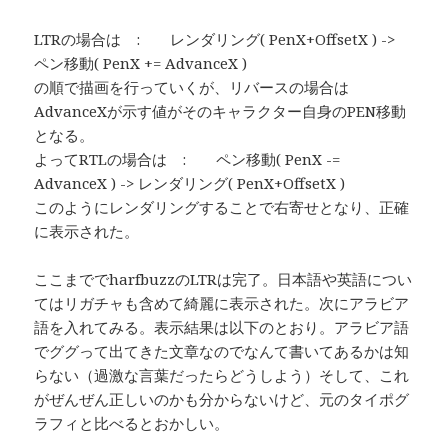
LTRの場合は : レンダリング( PenX+OffsetX ) ->
ペン移動( PenX += AdvanceX )
の順で描画を行っていくが、リバースの場合は
AdvanceXが示す値がそのキャラクター自身のPEN移動
となる。
よってRTLの場合は : ペン移動( PenX -=
AdvanceX ) -> レンダリング( PenX+OffsetX )
このようにレンダリングすることで右寄せとなり、正確
に表示された。
ここまででharfbuzzのLTRは完了。日本語や英語につい
てはリガチャも含めて綺麗に表示された。次にアラビア
語を入れてみる。表示結果は以下のとおり。アラビア語
でググって出てきた文章なのでなんて書いてあるかは知
らない（過激な言葉だったらどうしよう）そして、これ
がぜんぜん正しいのかも分からないけど、元のタイポグ
ラフィと比べるとおかしい。