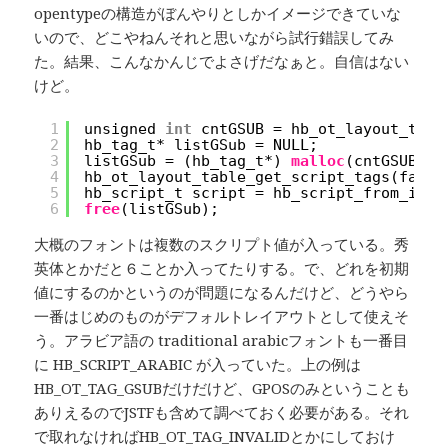
opentypeの構造がぼんやりとしかイメージできていな
いので、どこやねんそれと思いながら試行錯誤してみ
た。結果、こんなかんじでよさげだなぁと。自信はない
けど。
1
unsigned 
int
cntGSUB = hb_ot_layout_tabl
2
hb_tag_t* listGSub = NULL;
3
listGSub = (hb_tag_t*) 
malloc
(cntGSUB * 
4
hb_ot_layout_table_get_script_tags(face,
5
hb_script_t script = hb_script_from_iso1
6
free
(listGSub);
大概のフォントは複数のスクリプト値が入っている。秀
英体とかだと６ことか入ってたりする。で、どれを初期
値にするのかというのが問題になるんだけど、どうやら
一番はじめのものがデフォルトレイアウトとして使えそ
う。アラビア語の traditional arabicフォントも一番目
に HB_SCRIPT_ARABIC が入っていた。上の例は
HB_OT_TAG_GSUBだけだけど、GPOSのみということも
ありえるのでJSTFも含めて調べておく必要がある。それ
で取れなければHB_OT_TAG_INVALIDとかにしておけ