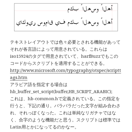
テキストレイアウトでは色々必要とされる機能があって
それが各言語によって用意されている。これらは
iso15924のタグで用意されていて、harfBuzzでもこの
コードからスクリプトを適用することができる。
http://www.microsoft.com/typography/otspec/scriptt
ags.htm
アラビア語を指定する場合は
hb_buffer_set_script(buffer,HB_SCRIPT_ARABIC);
これは、hb-common.hで定義されている。この指定を
行うと、下記の通り。バラバラだった文字が組み合わさ
れ、それっぽくなった。これは単純なリガチャではな
く、合字のような機能だと思う。スクリプトは標準では
Latin用とかになってるのかなー。