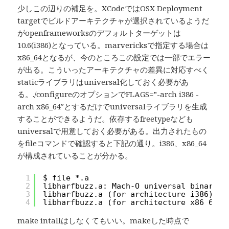
少しこの辺りの補足を。XCodeではOSX Deployment
targetでビルドアーキテクチャが選択されているようだ
がopenframeworksのデフォルトターゲットは
10.6(i386)となっている。marvericksで指定する場合は
x86_64となるが、今のところこの設定では一部でエラー
が出る。こういったアーキテクチャの差異に対応すべく
staticライブラリはuniversal化しておく必要があ
る。./configureのオプションでFLAGS=”-arch i386 -
arch x86_64″とするだけでuniversalライブラリを生成
することができるようだ。依存するfreetypeなども
universalで用意しておく必要がある。出力されたもの
をfileコマンドで確認すると下記の通り。i386、x86_64
が構成されていることが分かる。
1
$ file *.a
2
libharfbuzz.a: Mach-O universal binary w
3
libharfbuzz.a (for architecture i386):  
4
libharfbuzz.a (for architecture x86_64):
make intallはしなくてもいい。makeした時点で