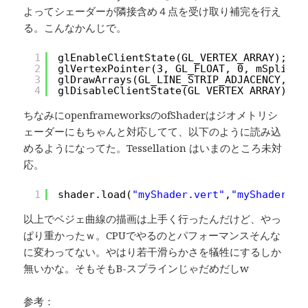
よってシェーダーが隣接含め４点を受け取り補完を行え
る。こんなかんじで。
1
glEnableClientState(GL_VERTEX_ARRAY);
2
glVertexPointer(3, GL_FLOAT, 0, mSplineV
3
glDrawArrays(GL_LINE_STRIP_ADJACENCY,0,m
4
glDisableClientState(GL_VERTEX_ARRAY);
ちなみにopenframeworksのofShaderはジオメトリシ
ェーダーにもちゃんと対応してて、以下のように読み込
めるようになってた。Tessellation はいまのところ未対
応。
1
shader.load(
"myShader.vert"
,
"myShader.fr
以上でベジェ曲線の描画は上手く行ったんだけど、やっ
ぱり重かったｗ。CPUでやるのとパフォーマンスそんな
に変わってない。やはり若干滑らかさを犠牲にするしか
無いかな。そもそもB-スプラインじゃだめだしw
参考：