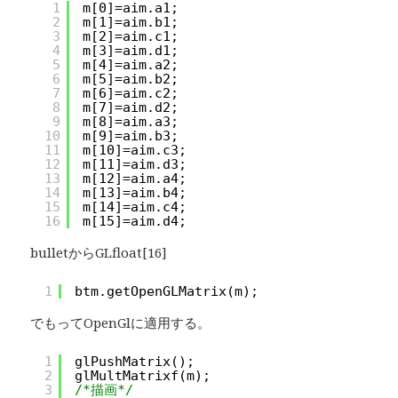
1
m[0]=aim.a1;
2
m[1]=aim.b1;
3
m[2]=aim.c1;
4
m[3]=aim.d1;
5
m[4]=aim.a2;
6
m[5]=aim.b2;
7
m[6]=aim.c2;
8
m[7]=aim.d2;
9
m[8]=aim.a3;
10
m[9]=aim.b3;
11
m[10]=aim.c3;
12
m[11]=aim.d3;
13
m[12]=aim.a4;
14
m[13]=aim.b4;
15
m[14]=aim.c4;
16
m[15]=aim.d4;
bulletからGLfloat[16]
1
btm.getOpenGLMatrix(m);
でもってOpenGlに適用する。
1
glPushMatrix();
2
glMultMatrixf(m);
3
/*描画*/