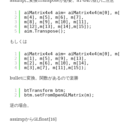
assimpに変換Transposeが必要。a1-d4の並びに注意
1
aiMatrix4x4 aim= aiMatrix4x4(m[0], m[1],
2
m[4], m[5], m[6], m[7],
3
m[8], m[9], m[10], m[11],
4
m[12],m[13], m[14],m[15]);
5
aim.Transpose();
もしくは
1
aiMatrix4x4 aim= aiMatrix4x4(m[0], m[4],
2
m[1], m[5], m[9], m[13],
3
m[2], m[6], m[10], m[14],
4
m[3],m[7], m[11],m[15]);
bulletに変換。関数があるので楽勝
1
btTransform btm;
2
btm.setFromOpenGLMatrix(m);
逆の場合。
assimpからGLfloat[16]