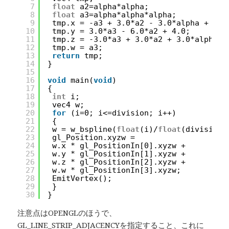
7
float
a2=alpha*alpha;
8
float
a3=alpha*alpha*alpha;
9
tmp.x = -a3 + 3.0*a2 - 3.0*alpha + 1.0
10
tmp.y = 3.0*a3 - 6.0*a2 + 4.0;
11
tmp.z = -3.0*a3 + 3.0*a2 + 3.0*alpha +
12
tmp.w = a3;
13
return
tmp;
14
}
15
16
void
main(
void
)
17
{
18
int
i;
19
vec4 w;
20
for
(i=0; i<=division; i++)
21
{
22
w = w_bspline(
float
(i)/
float
(division)
23
gl_Position.xyzw =
24
w.x * gl_PositionIn[0].xyzw +
25
w.y * gl_PositionIn[1].xyzw +
26
w.z * gl_PositionIn[2].xyzw +
27
w.w * gl_PositionIn[3].xyzw;
28
EmitVertex();
29
}
30
}
注意点はOPENGLのほうで、
GL_LINE_STRIP_ADJACENCYを指定すること、これに