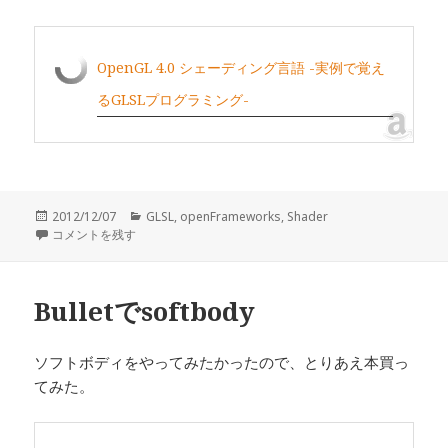
OpenGL 4.0 シェーディング言語 -実例で覚え
るGLSLプログラミング-
投
2012/12/07
カ
GLSL
,
openFrameworks
,
Shader
稿
Geometory Shader でB-スプライン曲線を描いてみる に
コメントを残す
テ
日:
ゴ
リ
ー
Bulletでsoftbody
ソフトボディをやってみたかったので、とりあえ本買っ
てみた。