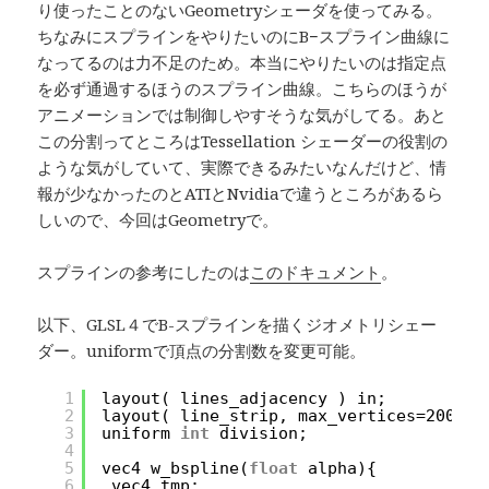
り使ったことのないGeometryシェーダを使ってみる。
ちなみにスプラインをやりたいのにB−スプライン曲線に
なってるのは力不足のため。本当にやりたいのは指定点
を必ず通過するほうのスプライン曲線。こちらのほうが
アニメーションでは制御しやすそうな気がしてる。あと
この分割ってところはTessellation シェーダーの役割の
ような気がしていて、実際できるみたいなんだけど、情
報が少なかったのとATIとNvidiaで違うところがあるら
しいので、今回はGeometryで。
スプラインの参考にしたのは
このドキュメント
。
以下、GLSL４でB-スプラインを描くジオメトリシェー
ダー。uniformで頂点の分割数を変更可能。
1
layout( lines_adjacency ) in;
2
layout( line_strip, max_vertices=200 ) 
3
uniform 
int
division;
4
5
vec4 w_bspline(
float
alpha){
6
vec4 tmp;