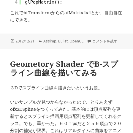
4
glPopMatrix();
これでbtTransformからのaiMatrix4x4とか、自由自在
にできる。
投
2012/12/21
カ
Assimp
,
Bullet
,
OpenGL
OpenGL-Assimp-B
コメントを残す
稿
テ
日:
ゴ
リ
Geometory Shader でB-スプ
ー
ライン曲線を描いてみる
３Dでスプライン曲線を描きたいというお題。
いいサンプルが見つからなかったので、とりあえず
ofx3DSplineをつくってみた。基本的には頂点配列を更
新するとスプライン描画用頂点配列を更新してくれるク
ラス。でも、重かった。６０ｆpsだと２５６頂点で２０
分割の補完が限界。これはリアルタイムに曲線をアニメ