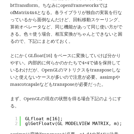
btTransform。ちなみにopenFrameworksでは
ofMatrix4x4となる。各ライブラリが独自の実装を行な
っているから面倒なんだけど、回転移動スケーリング、
算術オペレータなど、同じ機能があって同じ使い方がで
きる。色々使う場合、相互変換がちゃんとできないと困
るので、下記にまとめておく。
とにかくGLfloat[16] をベースに変換していけば分かり
やすい。内部的に何らかのかたちで4×4で値を保持して
いるわけだが、OpenGLのマトリクスをtransposeしな
いと使えないケースが多いので注意が必要。assimpや
mascotcapsleなどもtransposeが必要だった。
まず、OpenGLの現在の状態を得る場合下記のようにす
る。
1
GLfloat m[16];
2
glGetFloatv(GL_MODELVIEW_MATRIX, m);